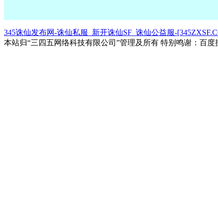
345诛仙发布网-诛仙私服_新开诛仙SF_诛仙公益服-[345ZXSF.C
本站归“三四五网络科技有限公司”管理及所有 特别鸣谢：百度